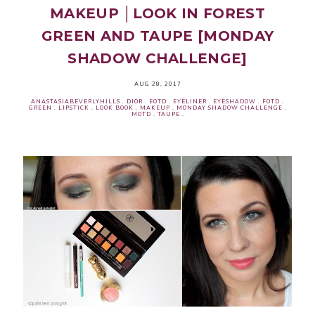
MAKEUP │LOOK IN FOREST
GREEN AND TAUPE [MONDAY
SHADOW CHALLENGE]
AUG 28, 2017
ANASTASIABEVERLYHILLS
.
DIOR
.
EOTD
.
EYELINER
.
EYESHADOW
.
FOTD
.
GREEN
.
LIPSTICK
.
LOOK BOOK
.
MAKEUP
.
MONDAY SHADOW CHALLENGE
.
MOTD
.
TAUPE
.