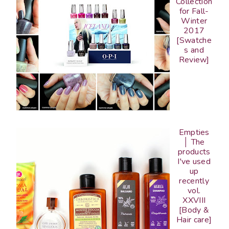
Collection
for Fall-
Winter
2017
[Swatche
s and
Review]
Empties
│ The
products
I've used
up
recently
vol.
XXVIII
[Body &
Hair care]