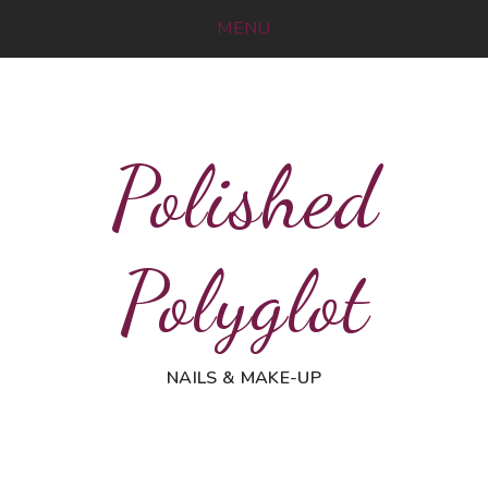
MENU
Polished
Polyglot
NAILS & MAKE-UP