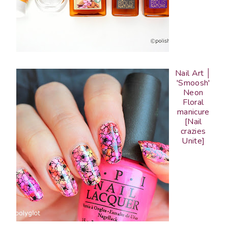
Nail Art │
'Smoosh'
Neon
Floral
manicure
[Nail
crazies
Unite]