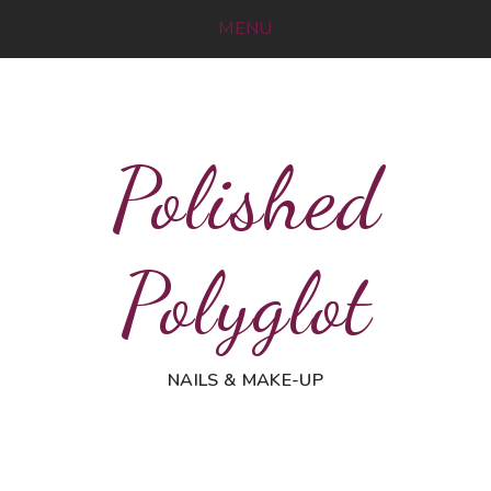
MENU
Polished
Polyglot
NAILS & MAKE-UP