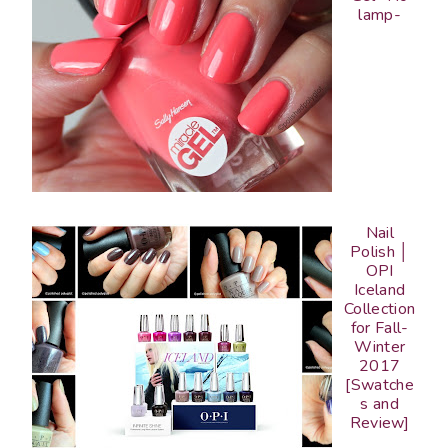
lamp-
Nail
Polish │
OPI
Iceland
Collection
for Fall-
Winter
2017
[Swatche
s and
Review]