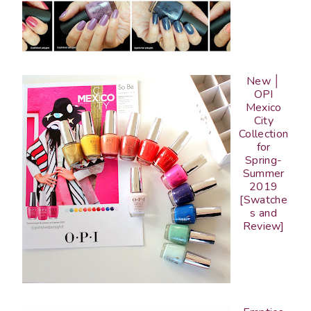
New │
OPI
Mexico
City
Collection
for
Spring-
Summer
2019
[Swatche
s and
Review]