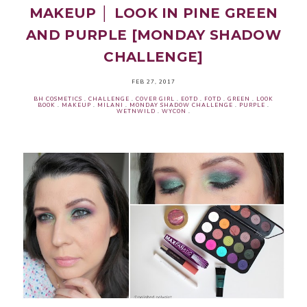
MAKEUP │ LOOK IN PINE GREEN
AND PURPLE [MONDAY SHADOW
CHALLENGE]
FEB 27, 2017
BH COSMETICS
.
CHALLENGE
.
COVER GIRL
.
EOTD
.
FOTD
.
GREEN
.
LOOK
BOOK
.
MAKEUP
.
MILANI
.
MONDAY SHADOW CHALLENGE
.
PURPLE
.
WETNWILD
.
WYCON
.