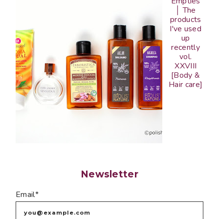
Empties
│ The
products
I've used
up
recently
vol.
XXVIII
[Body &
Hair care]
Newsletter
Email*