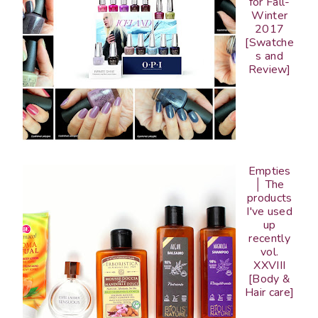
for Fall-
Winter
2017
[Swatche
s and
Review]
Empties
│ The
products
I've used
up
recently
vol.
XXVIII
[Body &
Hair care]