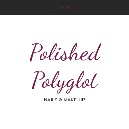
MENU
Polished
Polyglot
NAILS & MAKE-UP