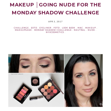
MAKEUP │GOING NUDE FOR THE
MONDAY SHADOW CHALLENGE
APR 3, 2017
CHALLENGE
.
EOTD
.
EYELINER
.
FOTD
.
LOOK BOOK
.
MAC
.
MAKEUP
.
MAKEUPGEEK
.
MONDAY SHADOW CHALLENGE
.
NEUTRAL
.
NUDE
.
NYXCOSMETICS
.