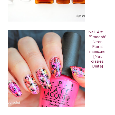
Nail Art │
'Smoosh'
Neon
Floral
manicure
[Nail
crazies
Unite]