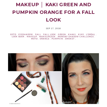
MAKEUP │ KAKI GREEN AND
PUMPKIN ORANGE FOR A FALL
LOOK
SEP 17, 2018
EOTD
.
EYESHADOW
.
FALL
.
FALL LOOK
.
GREEN
.
KHAKI
.
KIKO
.
L'ORÉAL
.
LOOK BOOK
.
MAKEUP
.
MAKEUPGEEK
.
MONDAY SHADOW CHALLENGE
.
MOTD
.
ORANGE
.
PUMPKIN
.
SMOKEY
.