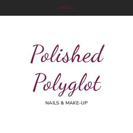
MENU
Polished
Polyglot
NAILS & MAKE-UP