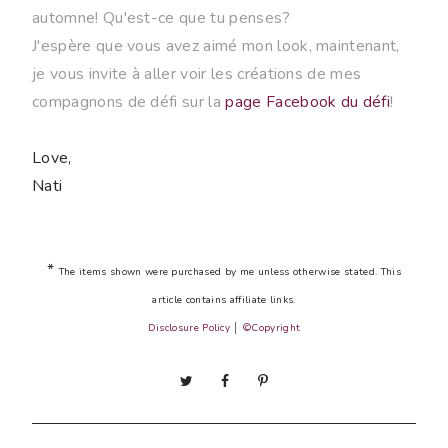
automne! Qu'est-ce que tu penses?
J'espère que vous avez aimé mon look, maintenant,
je vous invite à aller voir les créations de mes
compagnons de défi sur l
a
page Facebook du défi
!
Love,
Nati
*
The items shown were purchased by me unless otherwise stated. This
article contains affiliate links.
Disclosure Policy
│
©Copyright