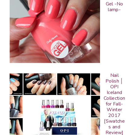
Gel -No
lamp-
Nail
Polish │
OPI
Iceland
Collection
for Fall-
Winter
2017
[Swatche
s and
Review]