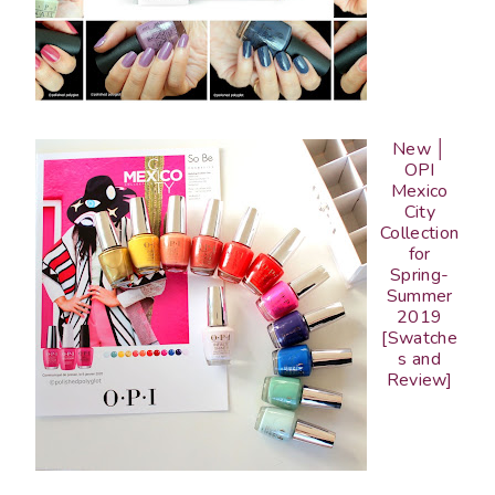
New │
OPI
Mexico
City
Collection
for
Spring-
Summer
2019
[Swatche
s and
Review]